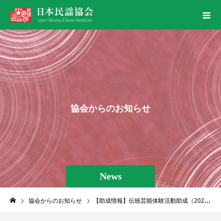
協
会
か
ら
の
お
知
ら
せ
News
協会からのお知らせ
【助成情報】伝統芸能体験活動助成（2026年度）のご案内