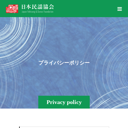
プ
ラ
イ
バ
シ
ー
ポ
リ
シ
ー
Privacy policy