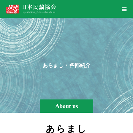
あ
ら
ま
し
・
各
部
紹
介
About us
あらまし