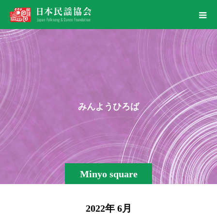
み
ん
よ
う
ひ
ろ
ば
Minyo square
2022年 6月