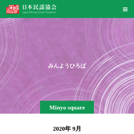
み
ん
よ
う
ひ
ろ
ば
Minyo square
2020年 9月