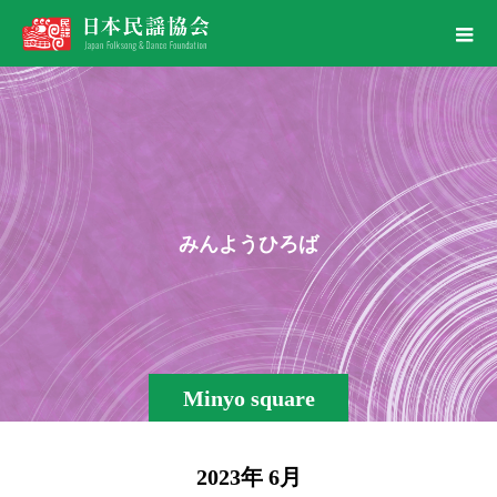
み
ん
よ
う
ひ
ろ
ば
Minyo square
2023年 6月