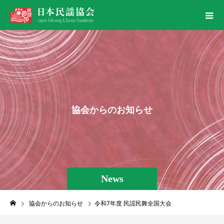
協
会
か
ら
の
お
知
ら
せ
News
協会からのお知らせ
令和7年度 民謡民舞全国大会