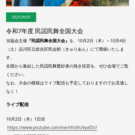
2025.09.05
令和7年度 民謡民舞全国大会
当協会主催
『民謡民舞全国大会』
を、10月2日（木）～10月4日
（土）品川区立総合区民会館（きゅりあん）にて開催いたしま
す。
全国から集結した民謡民舞愛好者の熱き技芸を、ぜひ会場でご覧
ください。
なお、大会の模様はライブ配信も予定しておりますのでお見逃し
なく！
ライブ配信
10月2日（木）1日目
https://www.youtube.com/live/VhSRUVyafZs?