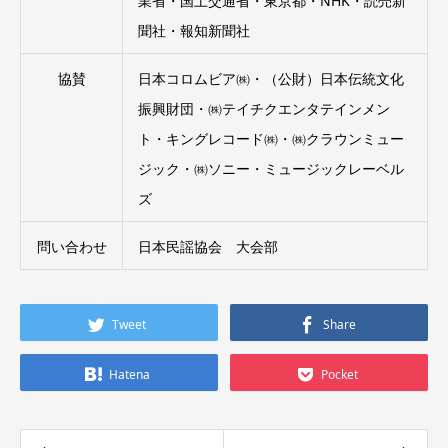
業省・国土交通省・東京都・NHK・読売新
聞社・報知新聞社
協賛
日本コロムビア㈱・（公財）日本伝統文化
振興財団・㈱テイチクエンタテインメン
ト・キングレコード㈱・㈱クラウンミュー
ジック・㈱ソニー・ミュージックレーベル
ズ
問い合わせ
日本民謡協会 大会部
Tweet
Share
Hatena
Pocket