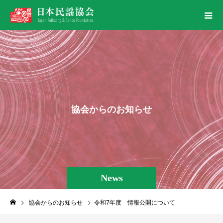
協
会
か
ら
の
お
知
ら
せ
News
協会からのお知らせ
令和7年度 情報公開について