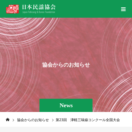
協
会
か
ら
の
お
知
ら
せ
News
協会からのお知らせ
第23回 津軽三味線コンクール全国大会