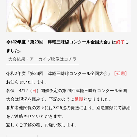
令和2年度「第23回 津軽三味線コンクール全国大会」は
終了
し
ました。
大会結果・アーカイブ映像はコチラ
令和2年度「第23回 津軽三味線コンクール全国大会」
【延期】
お知らせいたします。
各位 4/12（
日
）開催予定の第23回津軽三味線コンクール全国
大会は現況を鑑みて、下記のように
延期
となりました。
参加者他関係の方々には3/26迄の発送により。別途書類にて詳細
をご連絡させていただきます。
宜しくご了解の程、お願い致します。