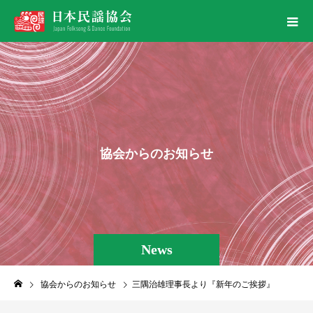
協
会
か
ら
の
お
知
ら
せ
News
協会からのお知らせ
三隅治雄理事長より『新年のご挨拶』