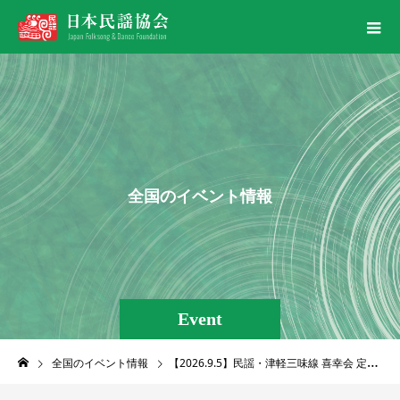
全
国
の
イ
ベ
ン
ト
情
報
Event
全国のイベント情報
【2026.9.5】民謡・津軽三味線 喜幸会 定期公演『炎』〜えん〜