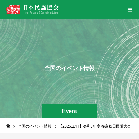
全
国
の
イ
ベ
ン
ト
情
報
Event
全国のイベント情報
【2026.2.11】令和7年度 在京秋田民謡大会