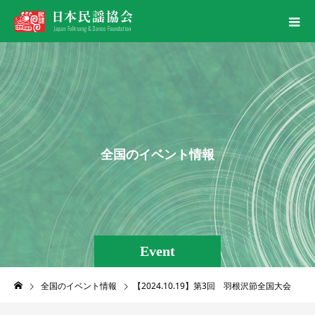
全
国
の
イ
ベ
ン
ト
情
報
Event
全国のイベント情報
【2024.10.19】第3回 羽根沢節全国大会