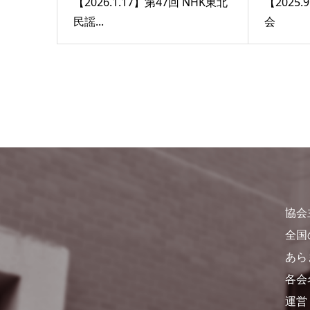
【2026.1.17】第47回 NHK東北
【2025
民謡...
会
協会
全国
あら
各会
運営