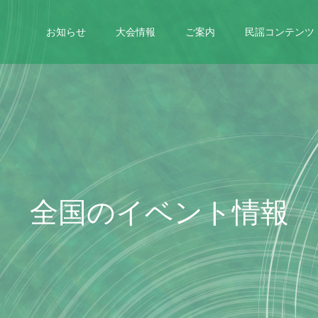
お知らせ
大会情報
ご案内
民謡コンテンツ
全
国
の
イ
ベ
ン
ト
情
報