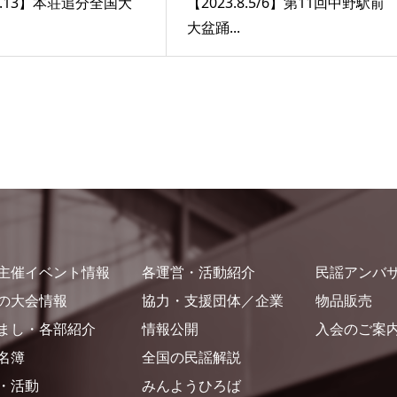
.9.13】本荘追分全国大
【2023.8.5/6】第11回中野駅前
大盆踊...
主催イベント情報​
各運営・活動紹介​
民謡アンバサ
の大会情報​
協力・支援団体／企業​
物品販売​
まし・各部紹介
情報公開​
入会のご案内
名簿​
全国の民謡解説
・活動​
みんようひろば​