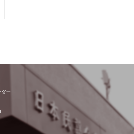
ダー​
​