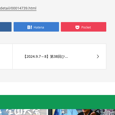
/detail/00014739.html
Hatena
Pocket
【2024.9.7～8】第38回ひ...