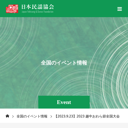
全
国
の
イ
ベ
ン
ト
情
報
Event
全国のイベント情報
【2023.9.23】2023 越中おわら節全国大会