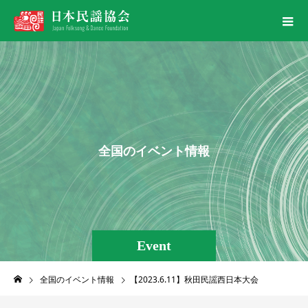
全
国
の
イ
ベ
ン
ト
情
報
Event
全国のイベント情報
【2023.6.11】秋田民謡西日本大会