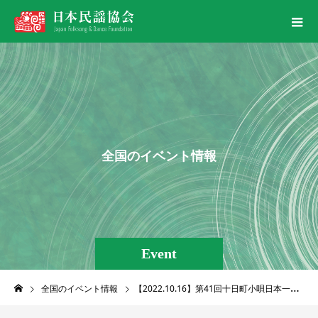
全
国
の
イ
ベ
ン
ト
情
報
Event
全国のイベント情報
【2022.10.16】第41回十日町小唄日本一優勝大会