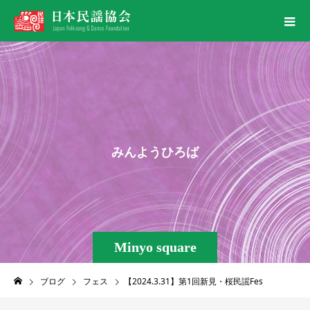
み
ん
よ
う
ひ
ろ
ば
Minyo square
ブログ
フェス
【2024.3.31】第1回新見・桜民謡Fes