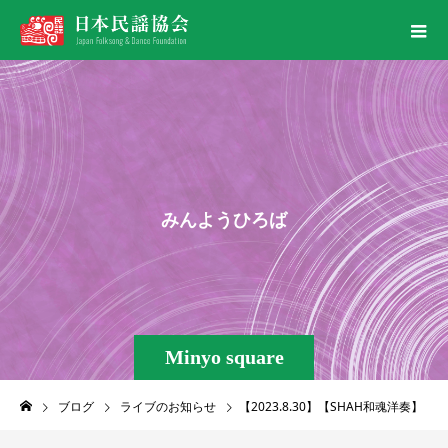
み
ん
よ
う
ひ
ろ
ば
Minyo square
ブログ
ライブのお知らせ
【2023.8.30】【SHAH和魂洋奏】