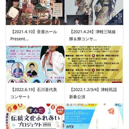
【2021.4.10】音屋ホール
【2021.4.24】津軽三味線
Present...
輝＆輝コンサ...
【2022.6.19】石川喜代美
【2022.1.2/3/4】津軽民謡
コンサート
新春公演