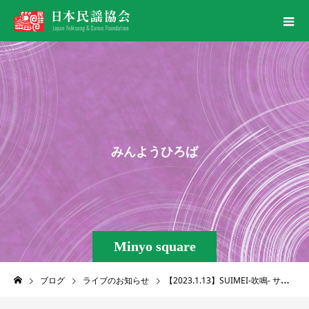
み
ん
よ
う
ひ
ろ
ば
Minyo square
ブログ
ライブのお知らせ
【2023.1.13】SUIMEI-吹鳴- サロンコンサートvol.1