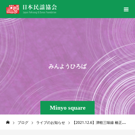
み
ん
よ
う
ひ
ろ
ば
Minyo square
ブログ
ライブのお知らせ
【2021.12.6】津軽三味線 椿正範 芸道30周年記念 民謡民舞リサイタル