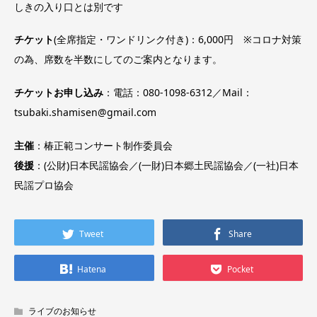
しきの入り口とは別です
チケット
(全席指定・ワンドリンク付き)：6,000円 ※コロナ対策
の為、席数を半数にしてのご案内となります。
チケットお申し込み
：電話：080-1098-6312／Mail：
tsubaki.shamisen@gmail.com
主催
：椿正範コンサート制作委員会
後援
：(公財)日本民謡協会／(一財)日本郷土民謡協会／(一社)日本
民謡プロ協会
Tweet
Share
Hatena
Pocket
ライブのお知らせ