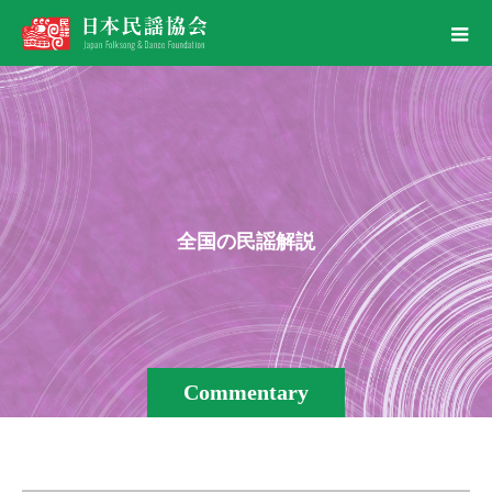
全
国
の
民
謡
解
説
Commentary