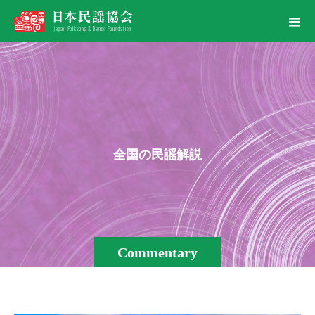
全
国
の
民
謡
解
説
Commentary