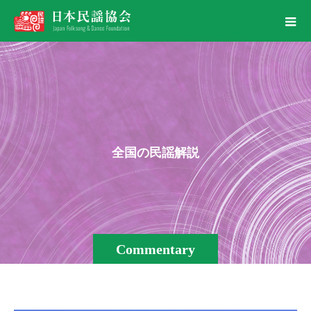
全
国
の
民
謡
解
説
Commentary