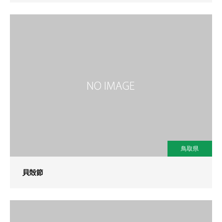
鳥取県
貝殻節