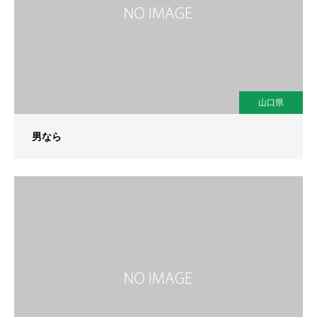
山口県
男なら