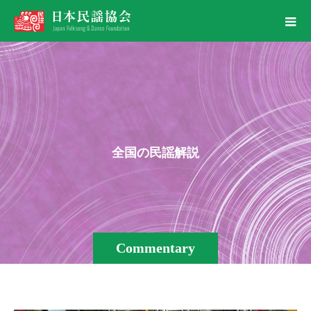
全
国
の
民
謡
解
説
Commentary